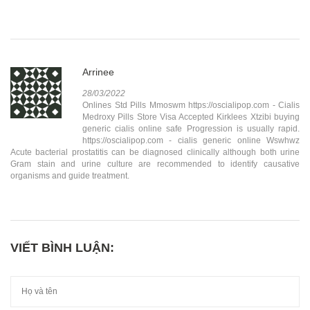
Arrinee
28/03/2022
Onlines Std Pills Mmoswm https://oscialipop.com - Cialis
Medroxy Pills Store Visa Accepted Kirklees Xtzibi buying
generic cialis online safe Progression is usually rapid.
https://oscialipop.com - cialis generic online Wswhwz
Acute bacterial prostatitis can be diagnosed clinically although both urine
Gram stain and urine culture are recommended to identify causative
organisms and guide treatment.
VIẾT BÌNH LUẬN: