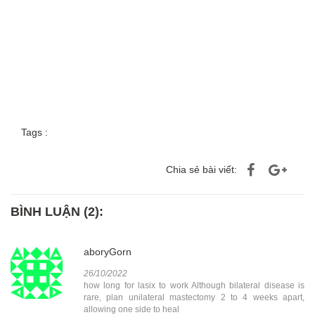
Tags :
Chia sẻ bài viết:
BÌNH LUẬN (2):
aboryGorn
26/10/2022
how long for lasix to work Although bilateral disease is
rare, plan unilateral mastectomy 2 to 4 weeks apart,
allowing one side to heal