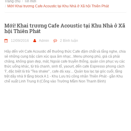
Trang chủ
Tin mới
Mới! Khai trương Cafe Acoustic tại Khu Nhà ở Xã hội Thiên Phát
Mới! Khai trương Cafe Acoustic tại Khu Nhà ở Xã
hội Thiên Phát
12/09/2016
Admin
2 Bình luận
Hãy đến với Cafe Acoustic để thưởng thức Cafe đậm chất và lắng nghe, chia
sẻ những cung bậc cảm xúc qua âm nhạc...Menu phong phú, giá cả phải
chăng, không gian đẹp, mát, Ngoài cafe truyền thống, quán còn phục vụ các
thức uống khác, từ trà chanh, sinh tố, yaourt, đến cafe Espresso phong cách
Ý, đặc biệt là trà "Tea shake" , cafe đá xay.... Quán tọa lạc tại góc cuối, tầng
trệt dãy nhà 9 tầng block A 1 - Khu Lưu trú công nhân Thiên Phát - gần Khu
chế xuất Linh Trung II (Cổng vào Trường Mầm Non Thanh Bình)