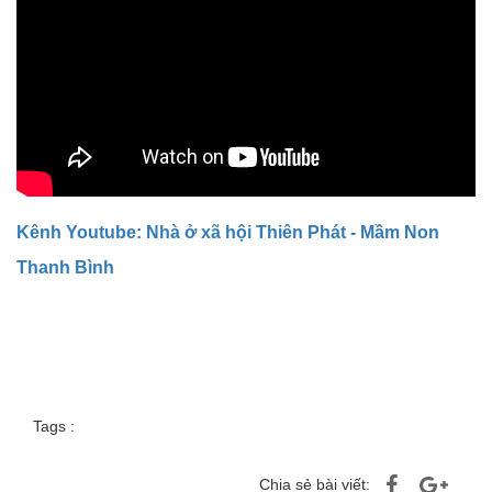
Kênh Youtube: Nhà ở xã hội Thiên Phát - Mầm Non
Thanh Bình
Tags :
Chia sẻ bài viết: