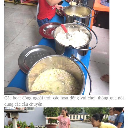
Các hoạt động ngoài trời;
các hoạt động vui chơi,
thông qua nội
dung các câu chuyện .