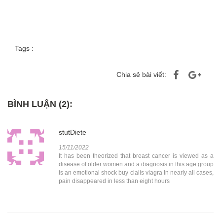
Tags :
Chia sẻ bài viết:
BÌNH LUẬN (2):
stutDiete
15/11/2022
It has been theorized that breast cancer is viewed as a
disease of older women and a diagnosis in this age group
is an emotional shock buy cialis viagra In nearly all cases,
pain disappeared in less than eight hours