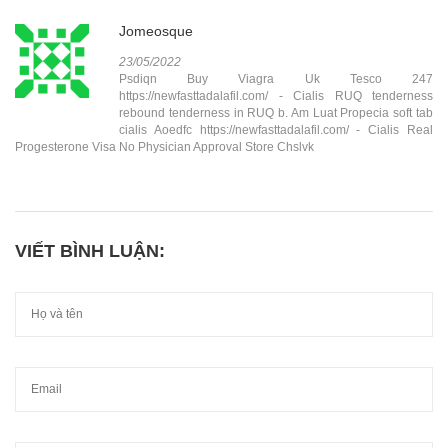
Jomeosque
23/05/2022
Psdiqn Buy Viagra Uk Tesco 247
https://newfasttadalafil.com/ - Cialis RUQ tenderness
rebound tenderness in RUQ b. Am Luat Propecia soft tab
cialis Aoedfc https://newfasttadalafil.com/ - Cialis Real
Progesterone Visa No Physician Approval Store Chslvk
VIẾT BÌNH LUẬN: